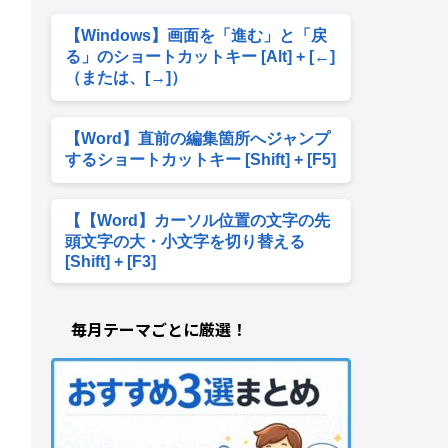
【Windows】画面を「進む」と「戻
る」のショートカットキー [Alt] + [←]
（または、[→]）
【Word】直前の編集箇所へジャンプ
するショートカットキー [Shift] + [F5]
【【Word】カーソル位置の文字の先
頭文字の大・小文字を切り替える
[Shift] + [F3]
毎月テーマごとに厳選！