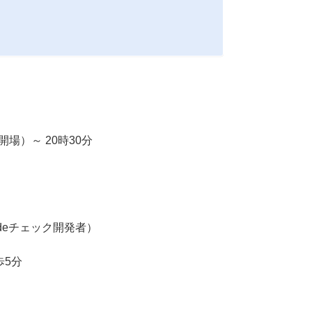
開場）～ 20時30分
, 色deチェック開発者）
歩5分