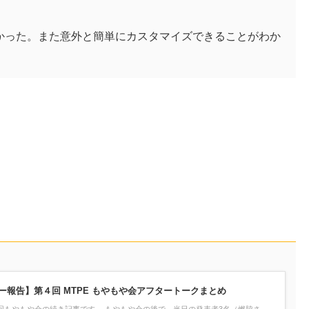
かった。また意外と簡単にカスタマイズできることがわか
ー報告】第４回 MTPE もやもや会アフタートークまとめ
回もやもや会の続き記事です。 もやもや会の後で、当日の発表者3名（燃脇さ