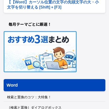
【【Word】カーソル位置の文字の先頭文字の大・小
文字を切り替える [Shift] + [F3]
毎月テーマごとに厳選！
Word
検索と置換のコツ：大特集！
［検索と置換］ダイアログボックス