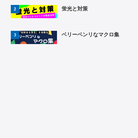
蛍光と対策
2
ベリーベンリなマクロ集
3