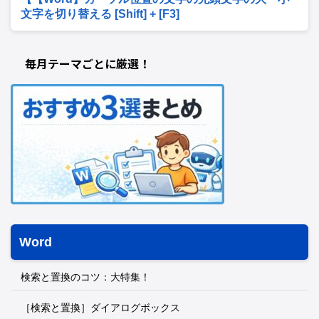
文字を切り替える [Shift] + [F3]
毎月テーマごとに厳選！
Word
検索と置換のコツ：大特集！
［検索と置換］ダイアログボックス