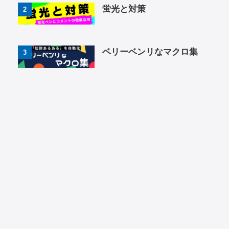
蛍光と対策
2
ベリーベンリなマクロ集
3