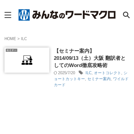
HOME
>
ILC
【セミナー案内】
2014/09/13（土）大阪 翻訳者と
してのWord徹底攻略術
2025/7/20
ILC
,
オートコレクト
,
シ
ョートカットキー
,
セミナー案内
,
ワイルド
カード