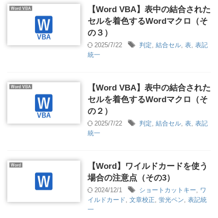
【Word VBA】表中の結合された
セルを着色するWordマクロ（そ
の３）
2025/7/22
判定
,
結合セル
,
表
,
表記
統一
【Word VBA】表中の結合された
セルを着色するWordマクロ（そ
の２）
2025/7/22
判定
,
結合セル
,
表
,
表記
統一
【Word】ワイルドカードを使う
場合の注意点（その3）
2024/12/1
ショートカットキー
,
ワ
イルドカード
,
文章校正
,
蛍光ペン
,
表記統
一