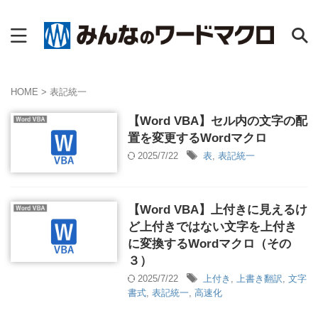
HOME
>
表記統一
【Word VBA】セル内の文字の配
置を変更するWordマクロ
2025/7/22
表
,
表記統一
【Word VBA】上付きに見えるけ
ど上付きではない文字を上付き
に変換するWordマクロ（その
３）
2025/7/22
上付き
,
上書き翻訳
,
文字
書式
,
表記統一
,
高速化