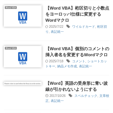
【Word VBA】桁区切りと小数点
をヨーロッパ仕様に変更する
Wordマクロ
2025/7/22
ワイルドカード
,
桁区切
り
,
表記統一
【Word VBA】個別のコメントの
挿入者名を変更するWordマクロ
2025/7/18
コメント
,
ショートカッ
トキー
,
納品メモ作成
,
表記統一
【Word】英語の受身形に青い波
線が引かれないようにする
2017/10/26
スペルチェック
,
文章校
正
,
表記統一