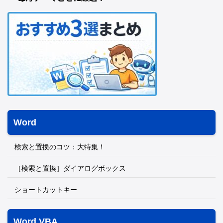
Word
検索と置換のコツ：大特集！
［検索と置換］ダイアログボックス
ショートカットキー
Word VBA