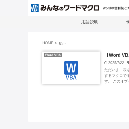
用語説明
サ
HOME
>
セル
【Word 
2025/7/22
ただいま、表
するマクロです。
す。 このオブジェ