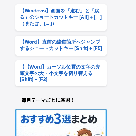
【Windows】画面を「進む」と「戻
る」のショートカットキー [Alt] + [←]
（または、[→]）
【Word】直前の編集箇所へジャンプ
するショートカットキー [Shift] + [F5]
【【Word】カーソル位置の文字の先
頭文字の大・小文字を切り替える
[Shift] + [F3]
毎月テーマごとに厳選！