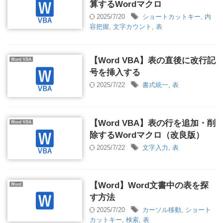
算するWordマクロ
2025/7/20
ショートカットキー
,
内
容把握
,
文字カウント
,
表
【Word VBA】表の直後に改行記
号を挿入する
2025/7/22
書式統一
,
表
【Word VBA】表の行を追加・削
除するWordマクロ（改良版）
2025/7/22
文字入力
,
表
【Word】Word文書中の表を探
す方法
2025/7/20
カーソル移動
,
ショート
カットキー
,
検索
,
表