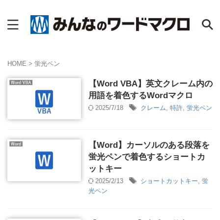
HOME
>
蛍光ペン
【Word VBA】英文クレーム内の
用語を着色するWordマクロ
2025/7/18
クレーム
,
特許
,
蛍光ペン
【Word】カーソルのある段落を
蛍光ペンで着色するショートカ
ットキー
2025/2/13
ショートカットキー
,
蛍
光ペン