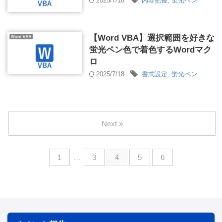
2025/7/18
内容把握
,
蛍光ペン
【Word VBA】選択範囲を好きな
蛍光ペン色で着色するWordマク
ロ
2025/7/18
書式設定
,
蛍光ペン
Next »
1
…
3
4
5
6