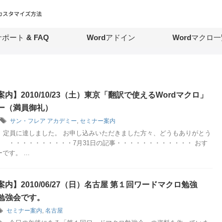
ポート & FAQ
Wordアドイン
Wordマクロ一
内】2010/10/23（土）東京「翻訳で使えるWordマクロ」
ー（満員御礼）
サン・フレア アカデミー
,
セミナー案内
夜、定員に達しました。 お申し込みいただきました方々、どうもありがとう
。 ・・・・・・・・・・7月31日の記事・・・・・・・・・・・・ おす
す。 ...
内】2010/06/27（日）名古屋 第１回ワードマクロ勉強
勉強会です。
セミナー案内
,
名古屋