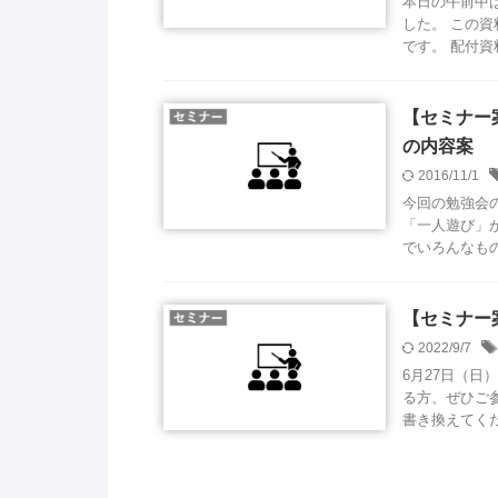
本日の午前中
した。 この
です。 配付資料
【セミナー案
の内容案
2016/11/1
今回の勉強会
「一人遊び」
でいろんなもの
【セミナー案
2022/9/7
6月27日（
る方、ぜひご参加
書き換えてくださ