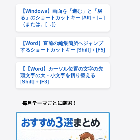
【Windows】画面を「進む」と「戻
る」のショートカットキー [Alt] + [←]
（または、[→]）
【Word】直前の編集箇所へジャンプ
するショートカットキー [Shift] + [F5]
【【Word】カーソル位置の文字の先
頭文字の大・小文字を切り替える
[Shift] + [F3]
毎月テーマごとに厳選！