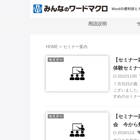
用語説明
サ
HOME
>
セミナー案内
【セミナー案
体験セミナ
2022/11/30
７月31日の
ございました
すめのセミナーで
【セミナー案
会 今から
2016/11/1